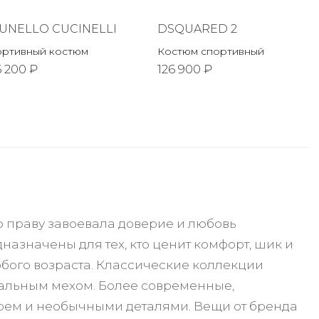
UNELLO CUCINELLI
DSQUARED 2
ортивный костюм
Костюм спортивный
6 200 ₽
126 900 ₽
о праву завоевала доверие и любовь
азначены для тех, кто ценит комфорт, шик и
юбого возраста. Классические коллекции
уральным мехом. Более современные,
оем и необычными деталями. Вещи от бренда