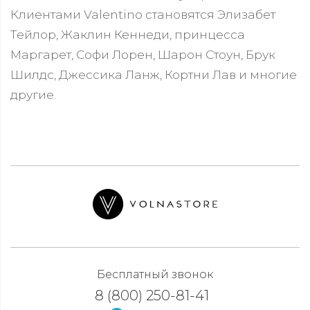
Клиентами Valentino становятся Элизабет
Тейлор, Жаклин Кеннеди, принцесса
Маргарет, Софи Лорен, Шарон Стоун, Брук
Шилдс, Джессика Ланж, Кортни Лав и многие
другие.
Бесплатный звонок
8 (800) 250-81-41