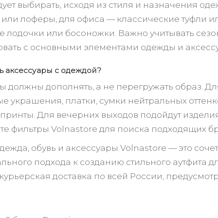
дует выбирать, исходя из стиля и назначения од
 или лоферы, для офиса — классические туфли и
е лодочки или босоножки. Важно учитывать сезон
вать с основными элементами одежды и аксесс
ть аксессуары с одеждой?
ы должны дополнять, а не перегружать образ. Д
е украшения, платки, сумки нейтральных оттенк
 принты. Для вечерних выходов подойдут издел
те фильтры Volnastore для поиска подходящих бр
ежда, обувь и аксессуары Volnastore — это соче
льного подхода к созданию стильного аутфита д
 курьерская доставка по всей России, предусмо