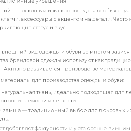
алистичные украшения.
ний — роскошь и изысканность для особых случа
, клатчи, аксессуары с акцентом на детали. Част
ркивающие статус и вкус.
и внешний вид одежды и обуви во многом завися
тва брендовой одежды используют как традицион
. Активно развивается производство материалов
материалы для производства одежды и обуви:
 натуральная ткань, идеально подходящая для л
хопроницаемости и легкости.
и замша — традиционный выбор для люксовых из
упь.
ет добавляет фактурности и уюта осенне-зимним