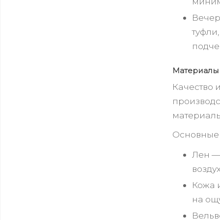
миним
Вечер
туфли
подче
Материалы
Качество 
производс
материалы
Основные 
Лен —
возду
Кожа 
на ощ
Вельв