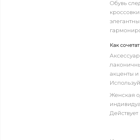
Обувь сле
кроссовки
элегантны
гармониро
Как сочета
Аксессуар
лаконичны
акценты и
Используй
Женская од
индивидуа
Действует