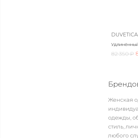
DUVETICA
Удлинённый
82 350 ₽
Брендов
Женская о
индивидуа
одежды, о
стиль, ли
любого сл