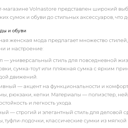
т-магазине Volnastore представлен широкий выб
ких сумок и обуви до стильных аксессуаров, чт
ды и обуви
ая женская мода предлагает множество стилей,
ни и настроение:
л — универсальный стиль для повседневной жиз
овки, сумка-тоут или пляжная сумка с ярким при
дой движений.
ивный — акцент на функциональности и комфорте
мы, рюкзаки, кепки. Материалы — полиэстер, не
стойкость и легкость ухода.
ый — строгий и элегантный стиль для деловой ср
ы, туфли-лодочки, классические сумки из мягкой