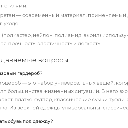
л-стилями.
ретан — современный материал, применяемый для
в уходе.
(полиэстер, нейлон, полиамид, акрил) использу
я прочность, эластичность и легкость.
задаваемые вопросы
базовый гардероб?
ардероб — это набор универсальных вещей, кот
для большинства жизненных ситуаций. В него вх
акет, платье-футляр, классические сумки, туфли,
ка. Из верхней одежды универсальны классическо
ать обувь под одежду?