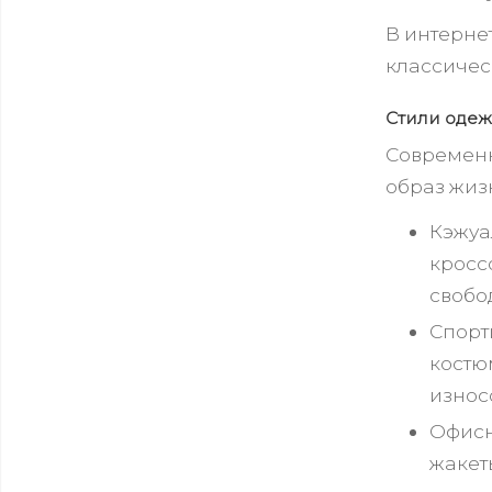
В интерне
классичес
Стили одеж
Современн
образ жиз
Кэжуа
кросс
свобо
Спорт
костю
износо
Офисн
жакет