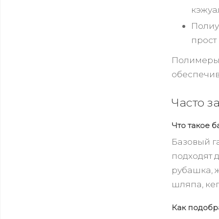
кэжуа
Полиу
прост 
Полимеры 
обеспечива
Часто 
Что такое 
Базовый г
подходят 
рубашка, ж
шляпа, кеп
Как подобр