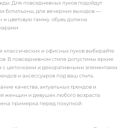
ежды. Для повседневных луков подойдут
ли ботильоны, для вечерних выходов —
 и цветовую гамму: обувь должна
уарами.
ля классических и офисных луков выбирайте
ов. В повседневном стиле допустимы яркие
ия с цепочками и декоративными элементами.
ендов и аксессуаров под ваш стиль.
тание качества, актуальных трендов и
ля женщин и девушек любого возраста.
трена примерка перед покупкой.