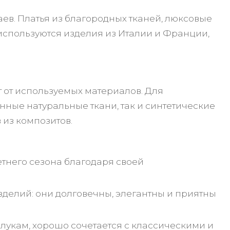
ев. Платья из благородных тканей, люксовые
о используются изделия из Италии и Франции,
т от используемых материалов. Для
ные натуральные ткани, так и синтетические
 из композитов.
етнего сезона благодаря своей
делий: они долговечны, элегантны и приятны
 лукам, хорошо сочетается с классическими и