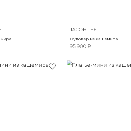
E
JACOB LEE
емира
Пуловер из кашемира
95 900 ₽