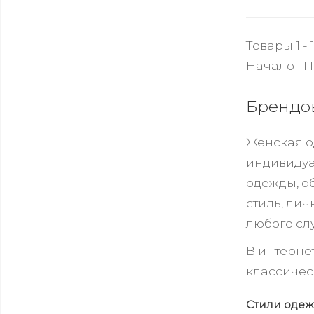
Товары 1 - 1
Начало | П
Брендов
Женская о
индивидуа
одежды, о
стиль, ли
любого сл
В интерне
классичес
Стили одеж