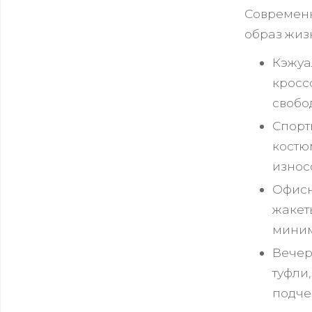
Современн
образ жиз
Кэжуа
кросс
свобо
Спорт
костю
износо
Офисн
жакет
миним
Вечер
туфли
подче