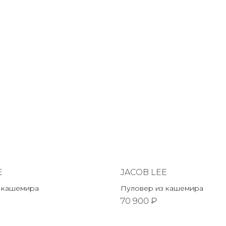
E
JACOB LEE
 кашемира
Пуловер из кашемира
70 900 ₽