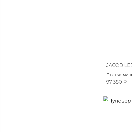
JACOB LE
Платье-мин
97 350 ₽