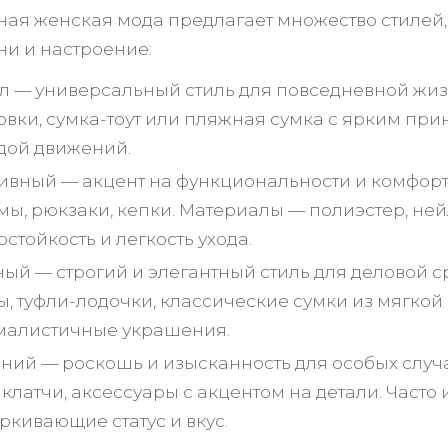
ая женская мода предлагает множество стилей,
ни и настроение:
л — универсальный стиль для повседневной жиз
овки, сумка-тоут или пляжная сумка с ярким при
дой движений.
ивный — акцент на функциональности и комфорте
мы, рюкзаки, кепки. Материалы — полиэстер, не
стойкость и легкость ухода.
ый — строгий и элегантный стиль для деловой ср
ы, туфли-лодочки, классические сумки из мягкой
алистичные украшения.
ний — роскошь и изысканность для особых случа
, клатчи, аксессуары с акцентом на детали. Част
ркивающие статус и вкус.