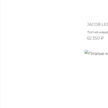
JACOB LE
Топ из каш
62 350 ₽