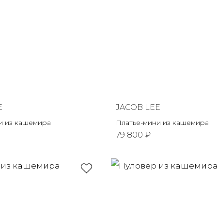
E
JACOB LEE
и из кашемира
Платье-мини из кашемира
79 800 ₽