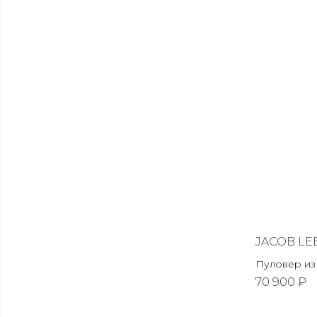
JACOB LE
Пуловер из
70 900 ₽