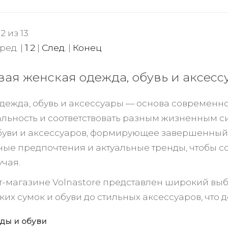
2 из 13
ред. |
1
2
|
След.
|
Конец
ая женская одежда, обувь и аксесс
дежда, обувь и аксессуары — основа современно
льность и соответствовать разным жизненным с
буви и аксессуаров, формирующее завершенный л
чные предпочтения и актуальные тренды, чтобы с
учая.
т-магазине Volnastore представлен широкий выб
ких сумок и обуви до стильных аксессуаров, чт
ды и обуви