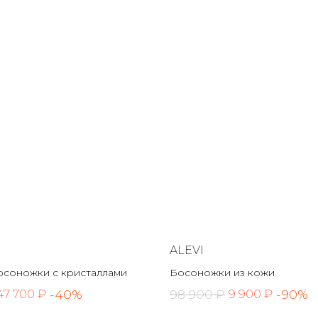
ALEVI
осоножки с кристаллами
Босоножки из кожи
-40%
98 900 ₽
-90%
47 700 ₽
9 900 ₽