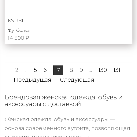
KSUBI
Футболка
14 500 ₽
1
2
...
5
6
8
9
...
130
131
7
Предыдущая
Следующая
Брендовая женская одежда, обувь и
аксессуары с доставкой
Женская одежда, обувь и аксессуары —
основа современного аутфита, позволяющая
выразить индивидуальность и