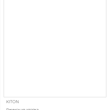
KITON
Джинсы из хлопка