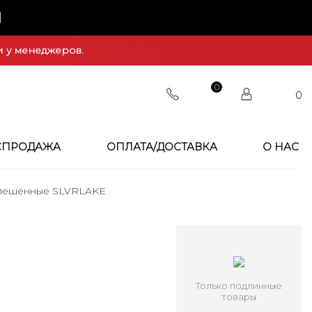
Й
и у менеджеров.
0
0
СПРОДАЖА
ОПЛАТА/ДОСТАВКА
О НАС
лешенные SLVRLAKE
Только подлинные
товары