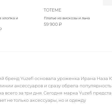
TOTEME
 хлопка и
Платье из вискозы и льна
59 900 ₽
₽
й бренд Yuzefi основала уроженка Ирана Наза Юс
линии аксессуаров и сразу обрела популярность
 всего за три дня. Сегодня марка Yuzefi предст
ет не только аксессуары, но и одежду