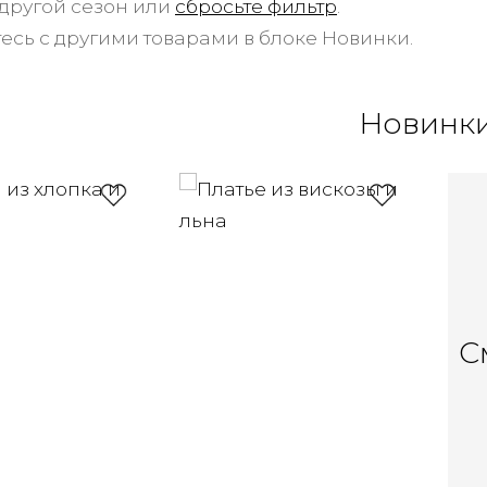
другой сезон или
сбросьте фильтр
.
есь с другими товарами в блоке Новинки.
Новинк
С