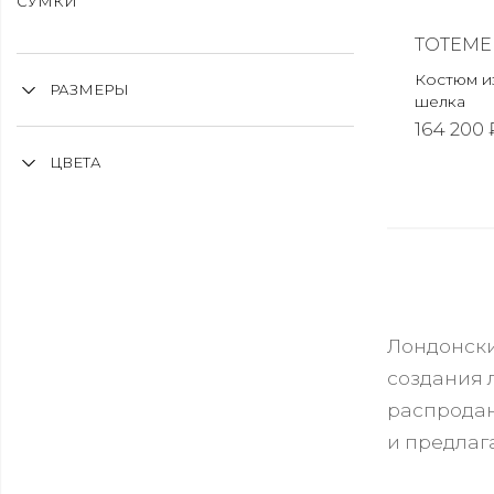
СУМКИ
TOTEME
Костюм из
РАЗМЕРЫ
шелка
164 200 
ЦВЕТА
Лондонски
создания 
распродана
и предлага