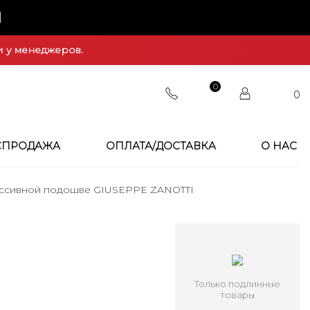
Й
и у менеджеров.
0
0
СПРОДАЖА
ОПЛАТА/ДОСТАВКА
О НАС
ассивной подошве GIUSEPPE ZANOTTI
Только подлинные
товары