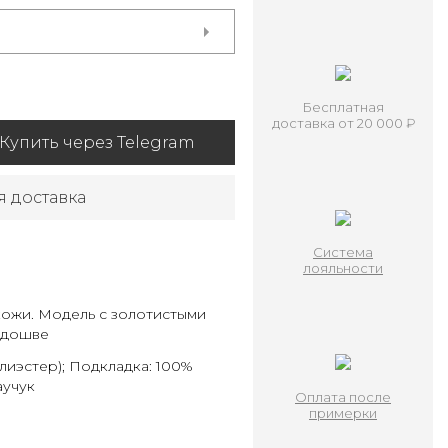
Бесплатная
доставка от 20 000 ₽
Купить через Telegram
я доставка
Система
лояльности
кожи. Модель с золотистыми
одошве
олиэстер); Подкладка: 100%
аучук
Оплата после
примерки