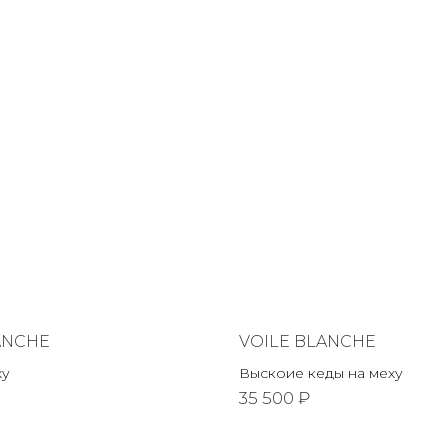
ANCHE
VOILE BLANCHE
ху
Выскоие кеды на меху
35 500 ₽