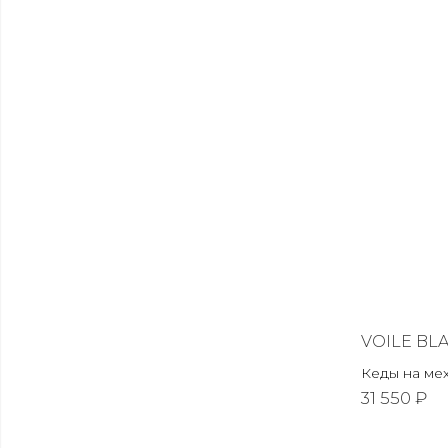
VOILE BL
Кеды на ме
31 550 ₽