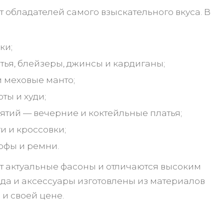
 обладателей самого взыскательного вкуса. В
ки;
ья, блейзеры, джинсы и кардиганы;
и меховые манто;
ты и худи;
ятий — вечерние и коктейльные платья;
и и кроссовки;
рфы и ремни.
т актуальные фасоны и отличаются высоким
жда и аксессуары изготовлены из материалов
и своей цене.