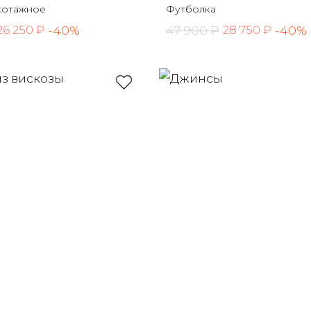
котажное
Футболка
-40%
47 900 ₽
-40%
26 250 ₽
28 750 ₽