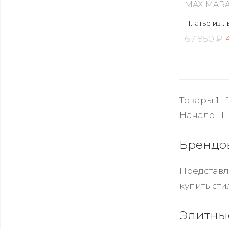
MAX MARA
Платье из л
67 850 ₽
Товары 1 - 
Начало | П
Брендо
Представл
купить ст
Элитные