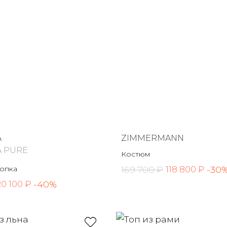
A
ZIMMERMANN
A PURE
Костюм
лопка
169 700 ₽
-30
118 800 ₽
-40%
20 100 ₽