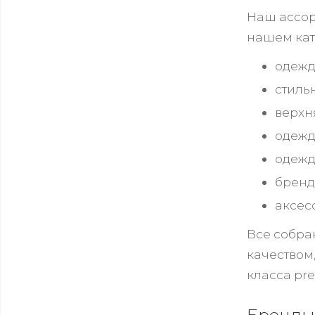
Наш ассор
нашем кат
одежд
стиль
верхн
одежд
одежд
бренд
аксес
Все собра
качеством
класса pr
Бренды