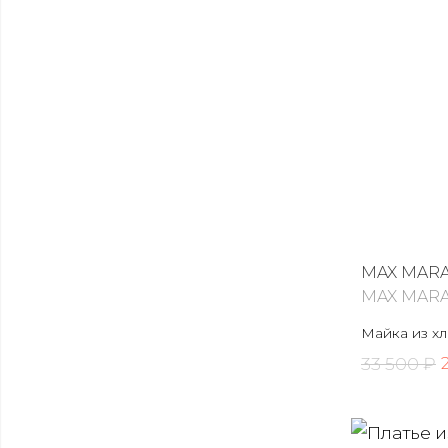
MAX MAR
MAX MAR
Майка из х
33 500 ₽