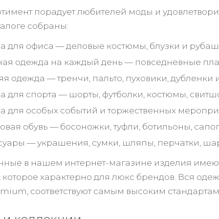
тимент порадует любителей моды и удовлетворит
алоге собраны:
а для офиса — деловые костюмы, блузки и рубаш
ная одежда на каждый день — повседневные плат
яя одежда — тренчи, пальто, пуховики, дубленки 
а для спорта — шорты, футболки, костюмы, свитшо
а для особых событий и торжественных меропри
овая обувь — босоножки, туфли, ботильоны, сапог
суары — украшения, сумки, шляпы, перчатки, ша
нные в нашем интернет-магазине изделия имею
, которое характерно для люкс брендов. Вся оде
emium, соответствуют самым высоким стандартам 
 и коллекции