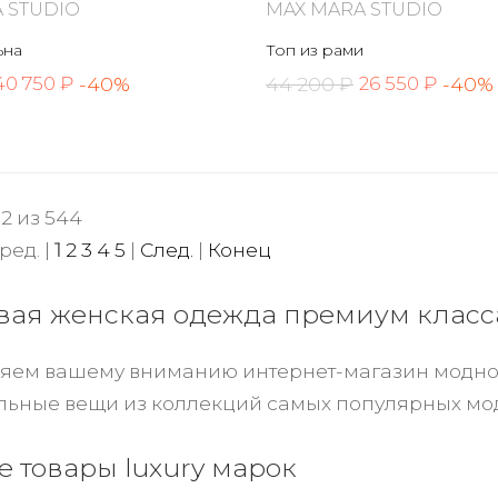
 STUDIO
MAX MARA STUDIO
ьна
Топ из рами
-40%
44 200 ₽
-40%
40 750 ₽
26 550 ₽
12 из 544
ред. |
1
2
3
4
5
|
След.
|
Конец
вая женская одежда премиум класс
яем вашему вниманию интернет-магазин модной
ильные вещи из коллекций самых популярных мо
 товары luxury марок