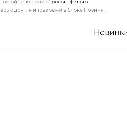
другой сезон или
сбросьте фильтр
.
есь с другими товарами в блоке Новинки.
Новинк