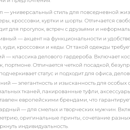
ни и предпочтения:
л — универсальный стиль для повседневной жизни
еры, кроссовки, куртки и шорты. Отличается сво
дит для прогулок, встреч с друзьями и неформа
ивный — акцент на функциональности и удобстве
 худи, кроссовки и кеды. От такой одежды требует
ий — классика делового гардероба. Включает кос
ук, портмоне. Отличается четкой посадкой, без
 подчеркивает статус и подходит для офиса, дел
ний — элегантность и изысканность для особых с
альных тканей, лакированные туфли, аксессуары 
тавлен европейскими брендами, что гарантирует 
ардный — для смелых и творческих мужчин. Вкл
етрию, оригинальные принты, сочетание разных 
ркнуть индивидуальность.