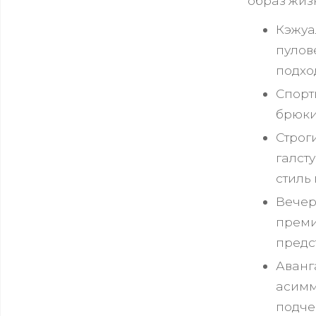
образ жиз
Кэжуа
пулов
подхо
Спорт
брюки,
Строг
галст
стиль
Вечер
преми
предс
Аванг
асимм
подче