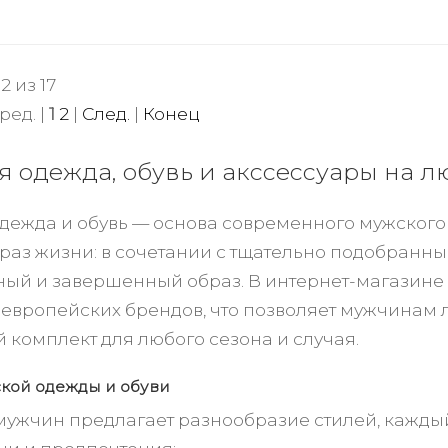
2 из 17
ред. |
1
2
|
След.
|
Конец
 одежда, обувь и акссессуары на л
дежда и обувь — основа современного мужского
образ жизни: в сочетании с тщательно подобран
ый и завершенный образ. В интернет-магазине 
т европейских брендов, что позволяет мужчинам 
 комплект для любого сезона и случая.
кой одежды и обуви
мужчин предлагает разнообразие стилей, кажды