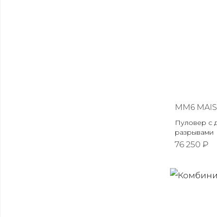
MM6 MAI
Пуловер с 
разрывами
76 250 ₽