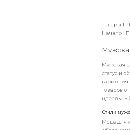
Товары 1 - 1
Начало | П
Мужская
Мужская о
статус и 
гармоничн
товаров о
идеальный
Стили мужс
Мода для 