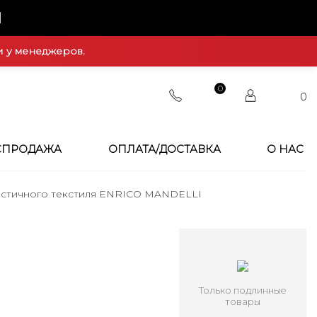
Й
и у менеджеров.
0
0
СПРОДАЖА
ОПЛАТА/ДОСТАВКА
О НАС
астичного текстиля ENRICO MANDELLI
Только подлинные
товары