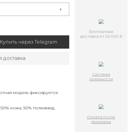
Бесплатная
доставка от 20 000 ₽
Купить через Telegram
я доставка
Система
лояльности
ортная модель фиксируется
а:50% кожа, 50% полиамид;
Оплата после
примерки