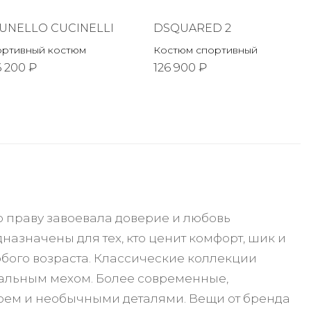
UNELLO CUCINELLI
DSQUARED 2
ортивный костюм
Костюм спортивный
6 200 ₽
126 900 ₽
о праву завоевала доверие и любовь
азначены для тех, кто ценит комфорт, шик и
юбого возраста. Классические коллекции
уральным мехом. Более современные,
оем и необычными деталями. Вещи от бренда