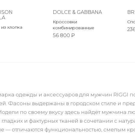
ISON
DOLCE & GABBANA
BR
LA
Кроссовки
Сп
 из хлопка
комбинированные
23
56 800 ₽
марка одежды и аксессуаров для мужчин RIGGI п
ей. Фасоны выдержаны в городском стиле и предн
 Модели по своему вкусу здесь найдёт мужчина л
 гладких и фактурных тканей в сочетании с нат
е — отличаются функциональностью, смелым кр