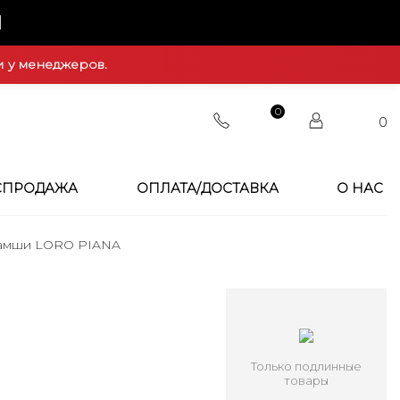
Й
и у менеджеров.
0
0
СПРОДАЖА
ОПЛАТА/ДОСТАВКА
О НАС
замши LORO PIANA
Только подлинные
товары