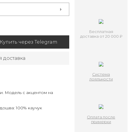
Бесплатная
доставка от 20 000 ₽
Купить через Telegram
я доставка
Система
лояльности
и. Модель с акцентом на
одошва: 100% каучук
Оплата после
примерки