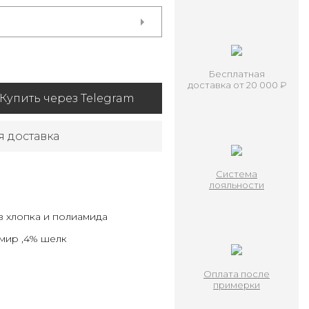
Бесплатная
доставка от 20 000 ₽
Купить через Telegram
я доставка
Система
лояльности
з хлопка и полиамида
емир ,4% шелк
Оплата после
примерки