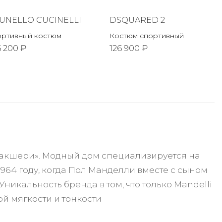
UNELLO CUCINELLI
DSQUARED 2
ортивный костюм
Костюм спортивный
6 200 ₽
126 900 ₽
«лакшери». Модный дом специализируется на
964 году, когда Пол Манделли вместе с сыном
никальность бренда в том, что только Mandelli
й мягкости и тонкости