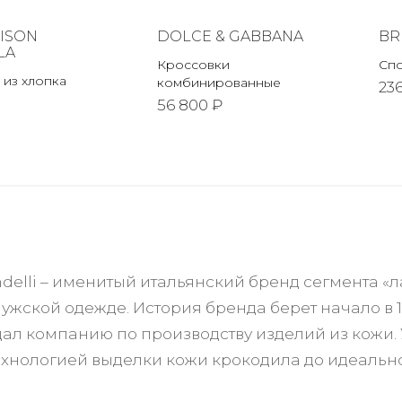
ISON
DOLCE & GABBANA
BR
LA
Кроссовки
Сп
 из хлопка
комбинированные
23
56 800 ₽
ndelli – именитый итальянский бренд сегмента 
ужской одежде. История бренда берет начало в 1
ал компанию по производству изделий из кожи. У
ехнологией выделки кожи крокодила до идеально