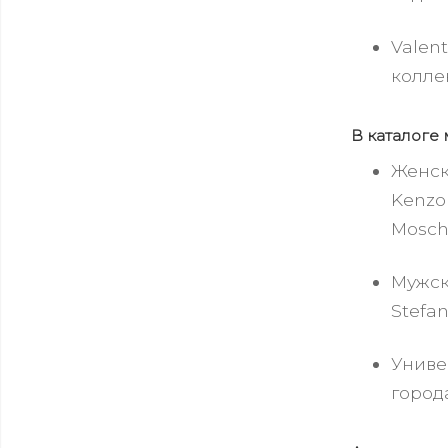
Valen
колле
В каталоге
Женски
Kenzo
Moschi
Мужск
Stefan
Униве
город