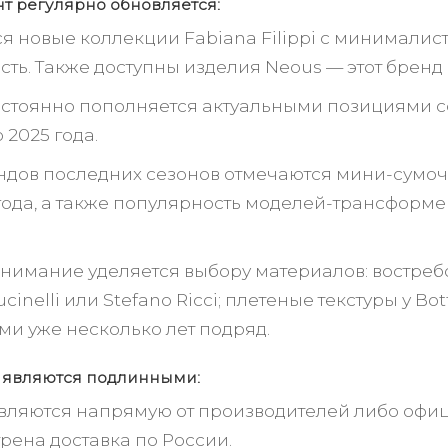
т регулярно обновляется:
я новые коллекции Fabiana Filippi с минималис
сть. Также доступны изделия Neous — этот бренд
остоянно пополняется актуальными позициями 
 2025 года.
ндов последних сезонов отмечаются мини-сумочк
 года, а также популярность моделей-трансформе
.
нимание уделяется выбору материалов: востребо
ucinelli или Stefano Ricci; плетеные текстуры у 
ми уже несколько лет подряд.
ы являются подлинными:
вляются напрямую от производителей либо офиц
рена доставка по России.