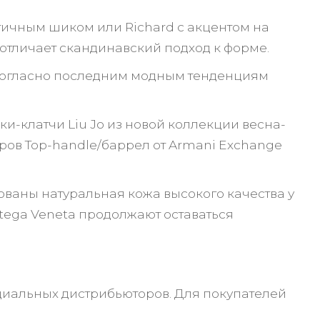
тичным шиком или Richard c акцентом на
 отличает скандинавский подход к форме.
согласно последним модным тенденциям
и-клатчи Liu Jo из новой коллекции весна-
ров Top-handle/баррел от Armani Exchange
ваны натуральная кожа высокого качества у
Bottega Veneta продолжают оставаться
иальных дистрибьюторов. Для покупателей