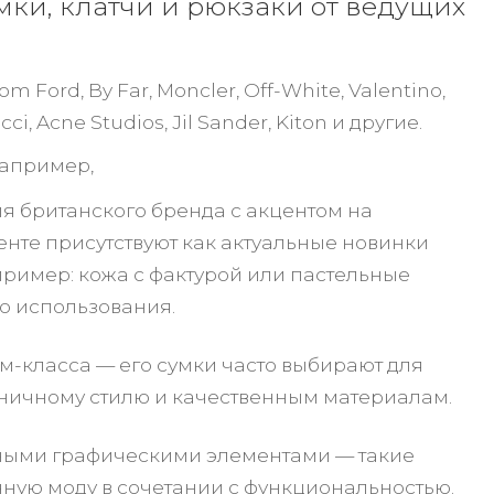
ки, клатчи и рюкзаки от ведущих
 Ford, By Far, Moncler, Off-White, Valentino,
cci, Acne Studios, Jil Sander, Kiton и другие.
например,
ия британского бренда с акцентом на
нте присутствуют как актуальные новинки
апример: кожа с фактурой или пастельные
го использования.
м-класса — его сумки часто выбирают для
оничному стилю и качественным материалам.
рными графическими элементами — такие
чную моду в сочетании с функциональностью.