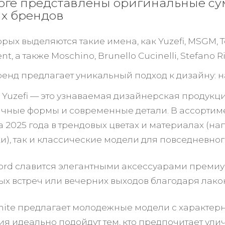
оге представлены оригинальные сум
х брендов
рых выделяются такие имена, как Yuzefi, MSGM, Tom
nt, а также Moschino, Brunello Cucinelli, Stefano Ri
енд предлагает уникальный подход к дизайну: 
 Yuzefi — это узнаваемая дизайнерская продукц
чные формы и современные детали. В ассортиме
а 2025 года в трендовых цветах и материалах (н
ки), так и классические модели для повседневно
ord славится элегантными аксессуарами премиу
ых встреч или вечерних выходов благодаря лак
hite предлагает молодежные модели с характе
ия идеально подойдут тем, кто предпочитает ули