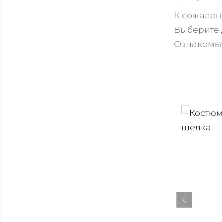
К сожален
Выберите 
Ознакомьт