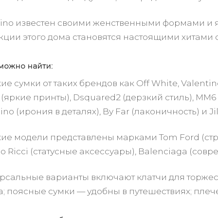
tino известен своими женственными формами и
кции этого дома становятся настоящими хитами 
 можно найти:
е сумки от таких брендов как Off White, Valentin
 (яркие принты), Dsquared2 (дерзкий стиль), MM6
no (ирония в деталях), By Far (лаконичность) и Jil
ие модели представлены марками Tom Ford (строг
o Ricci (статусные аксессуары), Balenciaga (сов
рсальные варианты включают клатчи для торжес
а; поясные сумки — удобны в путешествиях; плеч