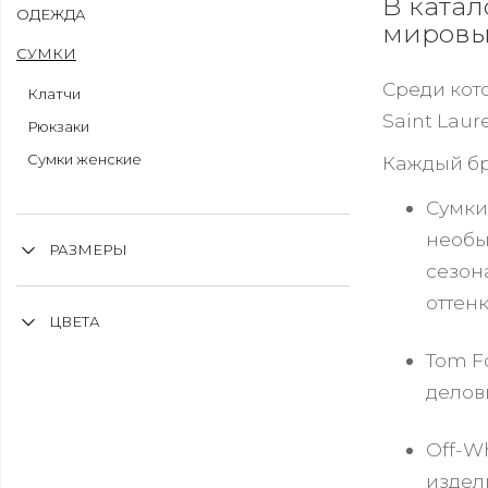
В катал
ОДЕЖДА
мировы
СУМКИ
Среди кото
Клатчи
Saint Laure
Рюкзаки
Сумки женские
Каждый бр
Сумки
необы
РАЗМЕРЫ
сезон
оттен
ЦВЕТА
Tom F
делов
Off-W
издел