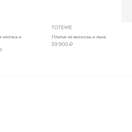
TOTEME
 хлопка и
Платье из вискозы и льна
59 900 ₽
₽