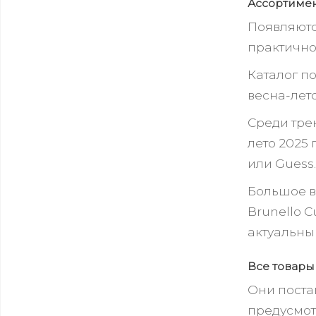
Ассортимен
Появляютс
практично
Каталог п
весна-лето
Среди тре
лето 2025
или Guess
Большое в
Brunello C
актуальны
Все товар
Они поста
предусмот