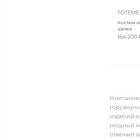
TOTEME
Костюм из
шелка
164 200 
Компанию, 
году внуч
изделий и
мощный ми
отвечает 