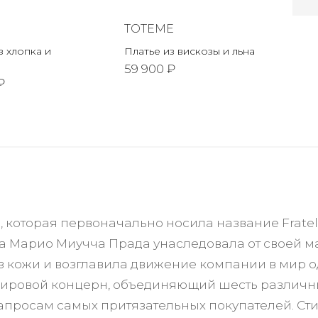
TOTEME
 хлопка и
Платье из вискозы и льна
59 900 ₽
₽
которая первоначально носила название Fratelli
ка Марио Миучча Прада унаследовала от своей м
з кожи и возглавила движение компании в мир од
ровой концерн, объединяющий шесть различны
запросам самых притязательных покупателей. Сти