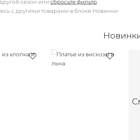
другой сезон или
сбросьте фильтр
.
есь с другими товарами в блоке Новинки.
Новинк
С